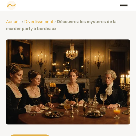
Accueil
›
Divertissement
›
Découvrez les mystères de la
murder party à bordeaux